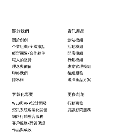
關於我們
資訊產品
關於創創
創站模組
企業組織/全國據點
活動模組
經營團隊/合作夥伴
開店模組
職人的堅持
行銷模組
理念與價值
專案管理模組
聯絡我們
後續服務
隱私權
選擇產品方案
客製化專案
更多創創
WEB與APP設計開發
行動商務
資訊系統客製化開發
資訊顧問服務
網路行銷整合服務
客戶服務/品質保證
作品與成效