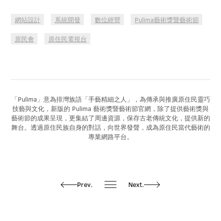
網站設計
系統開發
數位經營
Pulima藝術獎暨藝術節
原民會
原住民電視台
「Pulima」意為排灣族語「手藝精細之人」，為傳承與推廣原住民靈巧
技藝與文化，新版的 Pulima 藝術獎暨藝術節官網，除了提供藝術獎與
藝術節的成果呈現，更集結了周邊資源，保存古老傳統文化，提供新的
舞台。透過原住民族自身的對話，向世界發聲，成為原住民當代藝術的
專業網路平台。
Prev.
Next.