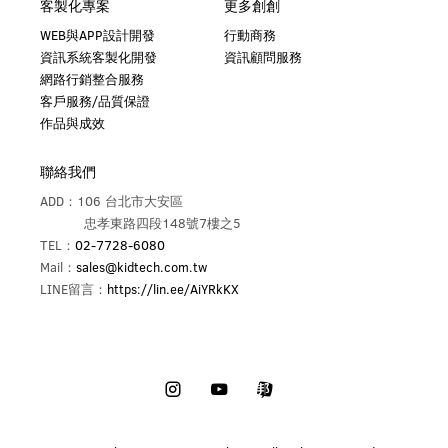
客製化專案
更多創創
WEB與APP設計開發
行動商務
資訊系統客製化開發
資訊顧問服務
網路行銷整合服務
客戶服務/品質保證
作品與成效
聯絡我們
ADD：106 台北市大安區
忠孝東路四段148號7樓之5
TEL：
02-7728-6080
Mail：
sales@kidtech.com.tw
LINE留言：
https://lin.ee/AiYRkKX