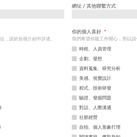
網址 / 其他聯繫方式
你的個人喜好
*
位，請於自我介紹中詳述。
我們希望你能工作開心，所以請
時程、人員管理
企劃、發想
資料蒐集、研究分析
美感、視覺設計
程式、技術研發
驗證、發掘問題
師
對話、人際溝通
社群經營
師
自拍、個人形象打理
閱讀書籍、獲取新知