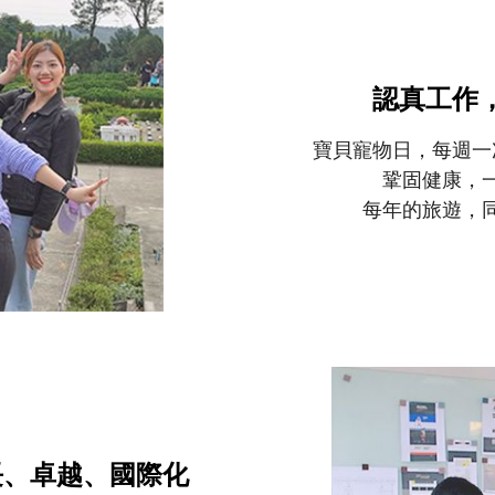
認真工作
寶貝寵物日，每週一
鞏固健康，
每年的旅遊，
長、卓越、國際化