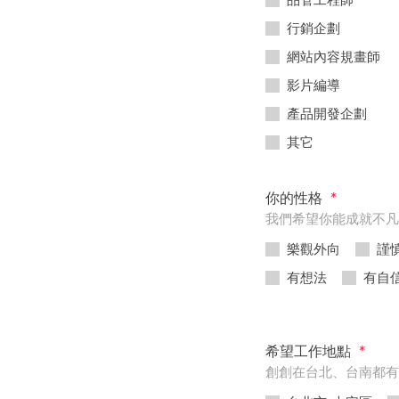
行銷企劃
網站內容規畫師
影片編導
產品開發企劃
其它
你的性格
*
我們希望你能成就不凡
樂觀外向
謹
有想法
有自
希望工作地點
*
創創在台北、台南都有