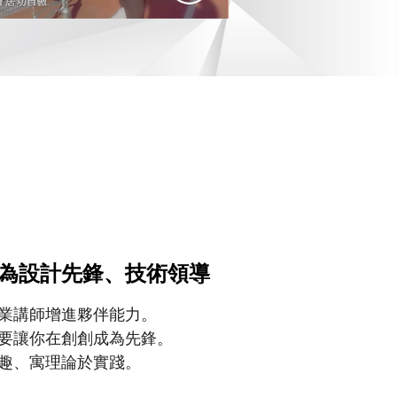
為設計先鋒、技術領導
業講師增進夥伴能力。
要讓你在創創成為先鋒。
趣、寓理論於實踐。