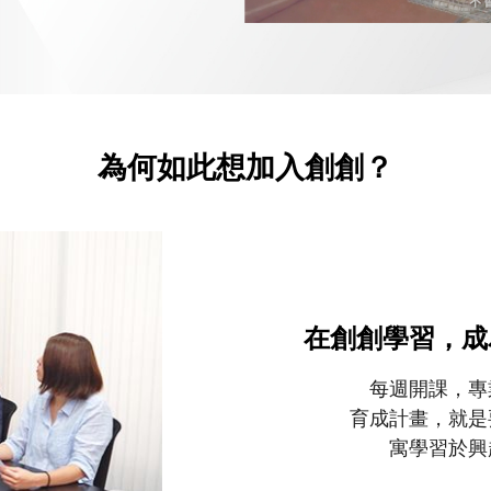
為何如此想加入創創？
在創創學習，成
每週開課，專
育成計畫，就是
寓學習於興