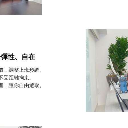
分彈性、自在
慣，調整上班步調。
不受距離拘束。
室，讓你自由選取。