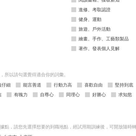
進修、考取認證
健身、運動
旅遊、戶外活動
繪畫、手作、工藝類製品
著作、發表個人見解
，所以請勾選覺得適合你的詞彙。
慎仔細
能言善道
行動力高
喜歡自由
堅持到底
信
有魄力
自尊心
同理心
好勝心
求知慾
據點，請您先選擇想要的到職地點，經試用期訓練後，可開放隨時