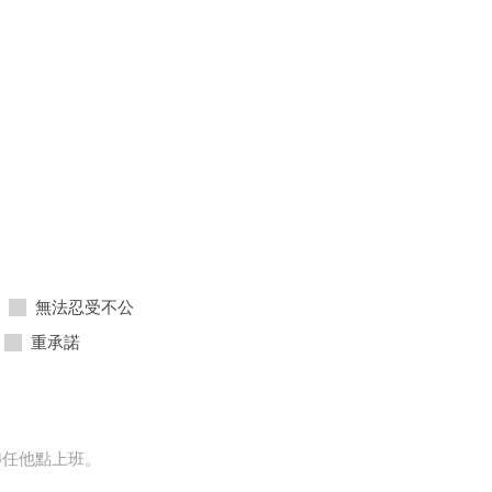
無法忍受不公
重承諾
轉任他點上班。