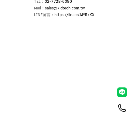
TEL：
02-7728-6080
Mail：
sales@kidtech.com.tw
LINE留言：
https://lin.ee/AiYRkKX